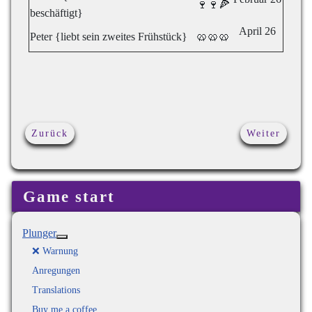
🍷🍷🍕
beschäftigt}
April 26
Peter {liebt sein zweites Frühstück}
🥨🥨🥨
Vorheriger Beitrag: Projekte
Nächster Bei
Zurück
Weiter
Game start
Plunger
Weitere Informationen: Plunger
❌ Warnung
Anregungen
Translations
Buy me a coffee