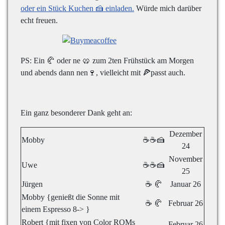
oder ein Stück Kuchen 🍰 einladen.
Würde mich darüber
echt freuen.
PS: Ein 🥐 oder ne 🥨 zum 2ten Frühstück am Morgen
und abends dann nen🍷, vielleicht mit 🍕passt auch.
Ein ganz besonderer Dank geht an:
Dezember
Mobby
☕☕🍰
24
November
Uwe
☕☕🍰
25
Jürgen
☕ 🥐
Januar 26
Mobby {genießt die Sonne mit
☕ 🥐
Februar 26
einem Espresso 8-> }
Robert {mit fixen von Color ROMs
Februar 26